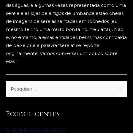
das águas, é algumas vezes representada como uma
sereia e as lojas de artigos de umbanda estão cheias
de imagens de sereias sentadas em rochedos (eu
mesmo tenho uma muito bonita no meu altar). Não
é, no entanto, a essas entidades belíssimas com calda
de peixe que a palavra “sereia” se reporta
originalmente. Vamos conversar um pouco sobre
elas?
S
e
a
r
Posts recentes
c
h
A HARMÔNICA DE VIDRO