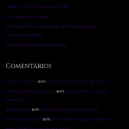
f
IARA – A SEREIA BRASILEIRA
o
A Lenda das Sereias
r
As Irmãs Fox e a Gênese do Espiritualismo
:
Contemporâneo
A História do Tabuleiro Ouija
Comentários
music.1mm.hk
em
Você Sabe o que é gênero?
https://laviesound.com
em
Você Sabe o que é
gênero?
gitslayer.de
em
Você Sabe o que é gênero?
anomaastudio.in
em
Você Sabe o que é gênero?
http://ktmoli.com/home.php?