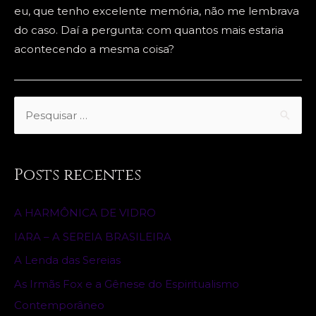
eu, que tenho excelente memória, não me lembrava
do caso. Daí a pergunta: com quantos mais estaria
acontecendo a mesma coisa?
S
e
a
r
Posts recentes
c
h
A HARMÔNICA DE VIDRO
f
IARA – A SEREIA BRASILEIRA
o
A Lenda das Sereias
r
As Irmãs Fox e a Gênese do Espiritualismo
:
Contemporâneo