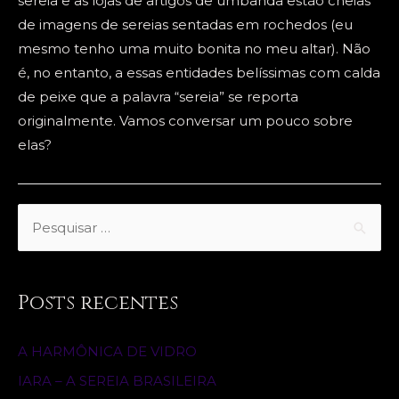
sereia e as lojas de artigos de umbanda estão cheias
de imagens de sereias sentadas em rochedos (eu
mesmo tenho uma muito bonita no meu altar). Não
é, no entanto, a essas entidades belíssimas com calda
de peixe que a palavra “sereia” se reporta
originalmente. Vamos conversar um pouco sobre
elas?
S
e
a
r
Posts recentes
c
h
A HARMÔNICA DE VIDRO
f
IARA – A SEREIA BRASILEIRA