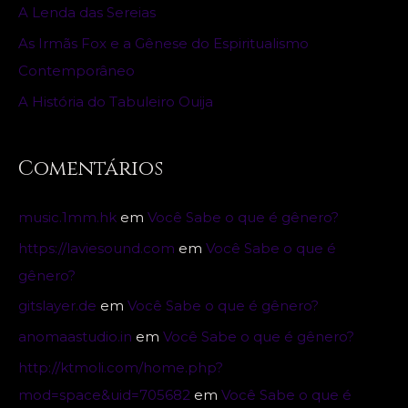
o
A Lenda das Sereias
r
As Irmãs Fox e a Gênese do Espiritualismo
:
Contemporâneo
A História do Tabuleiro Ouija
Comentários
music.1mm.hk
em
Você Sabe o que é gênero?
https://laviesound.com
em
Você Sabe o que é
gênero?
gitslayer.de
em
Você Sabe o que é gênero?
anomaastudio.in
em
Você Sabe o que é gênero?
http://ktmoli.com/home.php?
mod=space&uid=705682
em
Você Sabe o que é