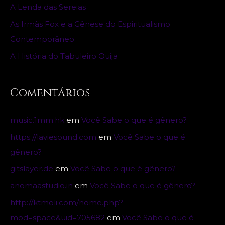
o
A Lenda das Sereias
r
As Irmãs Fox e a Gênese do Espiritualismo
:
Contemporâneo
A História do Tabuleiro Ouija
Comentários
music.1mm.hk
em
Você Sabe o que é gênero?
https://laviesound.com
em
Você Sabe o que é
gênero?
gitslayer.de
em
Você Sabe o que é gênero?
anomaastudio.in
em
Você Sabe o que é gênero?
http://ktmoli.com/home.php?
mod=space&uid=705682
em
Você Sabe o que é