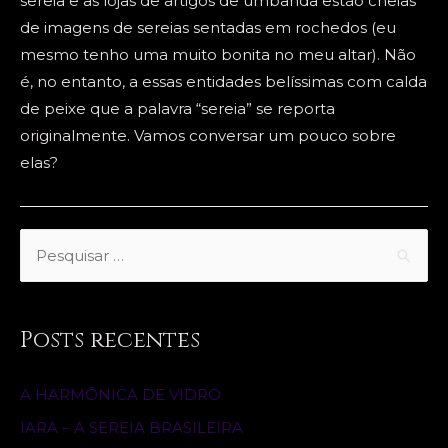
sereia e as lojas de artigos de umbanda estão cheias
de imagens de sereias sentadas em rochedos (eu
mesmo tenho uma muito bonita no meu altar). Não
é, no entanto, a essas entidades belíssimas com calda
de peixe que a palavra “sereia” se reporta
originalmente. Vamos conversar um pouco sobre
elas?
S
e
a
r
Posts recentes
c
h
A HARMÔNICA DE VIDRO
f
IARA – A SEREIA BRASILEIRA